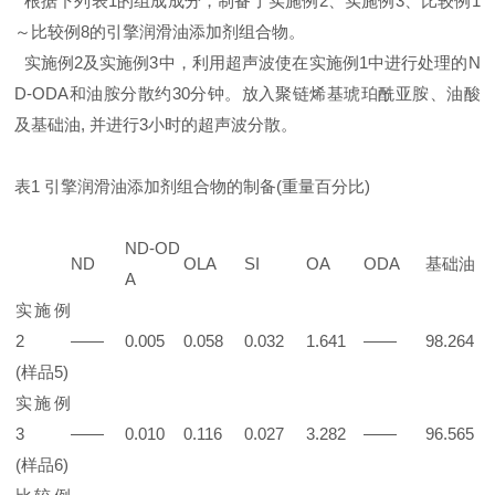
根据下列表1的组成成分，制备了实施例2、实施例3、比较例1
～比较例8的引擎润滑油添加剂组合物。
实施例2及实施例3中，利用超声波使在实施例1中进行处理的N
D-ODA和油胺分散约30分钟。放入聚链烯基琥珀酰亚胺、油酸
及基础油, 并进行3小时的超声波分散。
表1 引擎润滑油添加剂组合物的制备(重量百分比)
ND-OD
ND
OLA
SI
OA
ODA
基础油
A
实施例
2
——
0.005
0.058
0.032
1.641
——
98.264
(样品5)
实施例
3
——
0.010
0.116
0.027
3.282
——
96.565
(样品6)