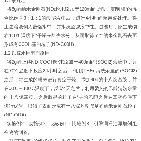
1.1 酸处理
将5g的纳米金刚石(ND)粉末添加于120ml的盐酸、硝酸和*的混
合比例为3：1：1的酸溶液中后，进行4小时的超声波处理。将
上述溶液倒入蒸馏水中，并水洗至滤液中性。过滤后，使生成物
在100℃温度下*干燥来除去水分，从而取得了在纳米金刚石表面
形成有C0OH基的粒子(ND-C00H)。
1.2 以疏水性表面改性
将2g的上述ND-COOH粉末添加于400ml的(SOCl2)溶液中，并
在70℃温度下反应24小时之后，利用(THF) 清洗余量的
(SOCl2)
之后，对生成的粉末进行真空干燥。添加40g的十八烷基胺，并
在90℃～100℃温度下，反应4天之后，利用烫热的乙醇清洗余量
的十八烷基胺。之后取得的粒子在*去除乙醇之后在真空条件下
进行保管。取得了表面形成有十八烷基酰胺基的纳米金刚石粒子
(ND-ODA) 。
实施例2、实施例3、比较例1～比较例8：引擎润滑油添加剂组
合物的制备。