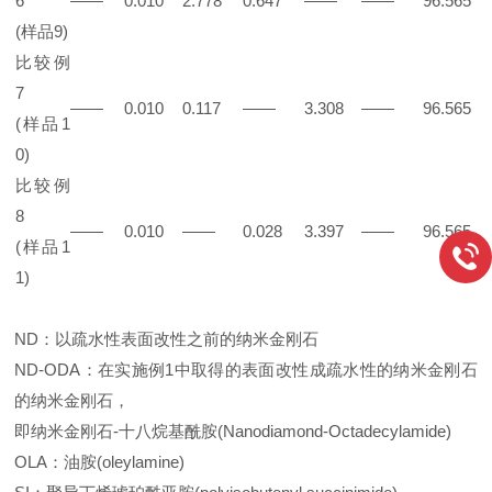
6
——
0.010
2.778
0.647
——
——
96.565
(样品9)
比较例
7
——
0.010
0.117
——
3.308
——
96.565
(样品1
0)
比较例
8
——
0.010
——
0.028
3.397
——
96.565
(样品1
1)
ND：以疏水性表面改性之前的纳米金刚石
ND-ODA：在实施例1中取得的表面改性成疏水性的纳米金刚石
的纳米金刚石，
即纳米金刚石-十八烷基酰胺(Nanodiamond-Octadecylamide)
OLA：油胺(oleylamine)