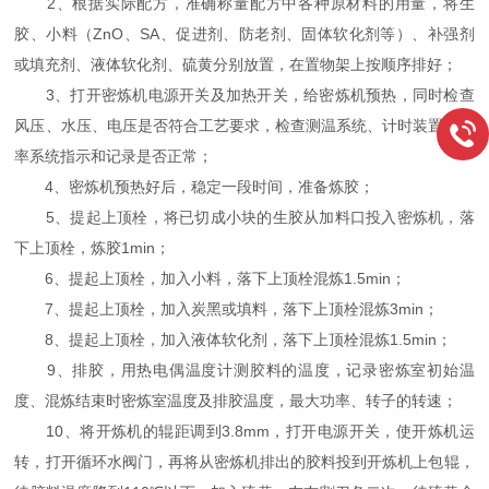
2、根据实际配方，准确称量配方中各种原材料的用量，将生
胶、小料（ZnO、SA、促进剂、防老剂、固体软化剂等）、补强剂
或填充剂、液体软化剂、硫黄分别放置，在置物架上按顺序排好；
3、打开密炼机电源开关及加热开关，给密炼机预热，同时检查
风压、水压、电压是否符合工艺要求，检查测温系统、计时装置、功
率系统指示和记录是否正常；
4、密炼机预热好后，稳定一段时间，准备炼胶；
5、提起上顶栓，将已切成小块的生胶从加料口投入密炼机，落
下上顶栓，炼胶1min；
6、提起上顶栓，加入小料，落下上顶栓混炼1.5min；
7、提起上顶栓，加入炭黑或填料，落下上顶栓混炼3min；
8、提起上顶栓，加入液体软化剂，落下上顶栓混炼1.5min；
9、排胶，用热电偶温度计测胶料的温度，记录密炼室初始温
度、混炼结束时密炼室温度及排胶温度，最大功率、转子的转速；
10、将开炼机的辊距调到3.8mm，打开电源开关，使开炼机运
转，打开循环水阀门，再将从密炼机排出的胶料投到开炼机上包辊，