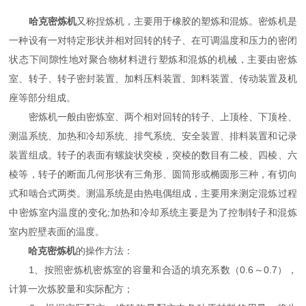
哈克密炼机
又称捏炼机，主要用于橡胶的塑炼和混炼。密炼机是
一种设有一对特定形状并相对回转的转子、在可调温度和压力的密闭
状态下间隙性地对聚合物材料进行塑炼和混炼的机械，主要由密炼
室、转子、转子密封装置、加料压料装置、卸料装置、传动装置及机
座等部分组成。
密炼机一般由密炼室、两个相对回转的转子、上顶栓、下顶栓、
测温系统、加热和冷却系统、排气系统、安全装置、排料装置和记录
装置组成。转子的表面有螺旋状突棱，突棱的数目有二棱、四棱、六
棱等，转子的断面几何形状有三角形、圆筒形或椭圆形三种，有切向
式和啮合式两类。测温系统是由热电偶组成，主要用来测定混炼过程
中密炼室内温度的变化;加热和冷却系统主要是为了控制转子和混炼
室内腔壁表面的温度。
哈克密炼机
的操作方法：
1、按照密炼机密炼室的容量和合适的填充系数（0.6～0.7），
计算一次炼胶量和实际配方；