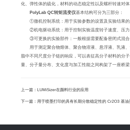
化、弹性体的硫化，材料的动态稳定性以及螺杆转速对体
PolyLab QC转矩流变仪
基本结构可分为三部分：
①微机控制系统：用于实验参数的设置及实验结果的
②机电驱动系统：用于控制实验温度转子速度、压力
③可更换的实验部件：一般根据需要配备密闭式混合
用于测定聚合物熔体、聚合物溶液、悬浮液、乳液、涂
脂中不同尺度分子链的响应，可以表征高分子材料的分子
量、分子量分布、支化度与加工性能之间构架了一座桥梁
上一篇：
LUMiSizer在颜料行业的应用
下一篇：
用于喷墨打印的具有长期分散稳定性的 Cr2O3 基