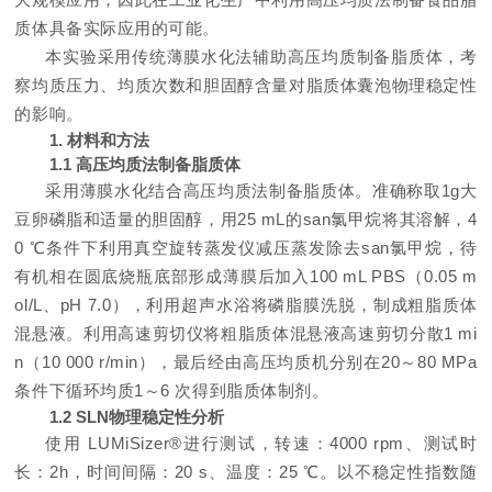
质体具备实际应用的可能。
本实验采用传统薄膜水化法辅助高压均质制备脂质体，考
察均质压力、均质次数和胆固醇含量对脂质体囊泡物理稳定性
的影响。
1. 材料和方法
1.1 高压均质法制备脂质体
采用薄膜水化结合高压均质法制备脂质体。准确称取1g大
豆卵磷脂和适量的胆固醇，用25 mL的san氯甲烷将其溶解，4
0 ℃条件下利用真空旋转蒸发仪减压蒸发除去san氯甲烷，待
有机相在圆底烧瓶底部形成薄膜后加入100 mL PBS（0.05 m
ol/L、pH 7.0），利用超声水浴将磷脂膜洗脱，制成粗脂质体
混悬液。利用高速剪切仪将粗脂质体混悬液高速剪切分散1 mi
n（10 000 r/min），最后经由高压均质机分别在20～80 MPa
条件下循环均质1～6 次得到脂质体制剂。
1.2 SLN物理稳定性分析
使用 LUMiSizer®进行测试，转速：4000 rpm、测试时
长：2h，时间间隔：20 s、温度：25 ℃。以不稳定性指数随