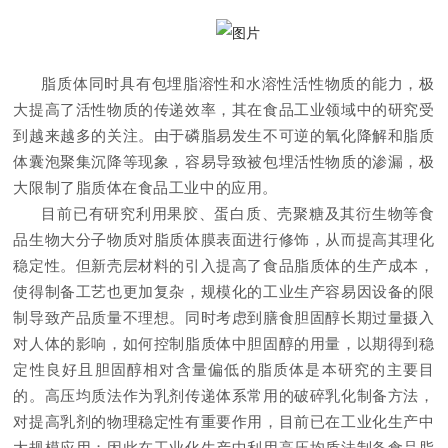
脂质体同时具有包埋脂溶性和水溶性活性物质的能力，极
大提高了活性物质的传递效率，其在食品工业领域中的研究受
到越来越多的关注。由于磷脂易发生不可逆的氧化降解和脂质
体囊泡聚集沉降等现象，容易导致被包埋活性物质的渗漏，极
大限制了脂质体在食品工业中的应用。
目前已有研究利用果胶、蛋白质、壳聚糖及其衍生物等食
品生物大分子物质对脂质体膜表面进行修饰，从而提高其理化
稳定性。但新壳层材料的引入提高了食品脂质体的生产成本，
使得制备工艺也更加复杂，规模化的工业生产容易因设备的限
制导致产品质量不理想。同时考虑到膳食胆固醇长期过量摄入
对人体的影响，如何控制脂质体中胆固醇的用量，以期得到稳
定性良好且胆固醇相对含量偏低的脂质体是本研究的主要目
的。高压均质法作为乳剂传递体系常用的破碎乳化制备方法，
对提高乳剂的物理稳定性有重要作用，目前已在工业化生产中
大规模应用；因此在工业化生产中利用高压均质法制备食品脂