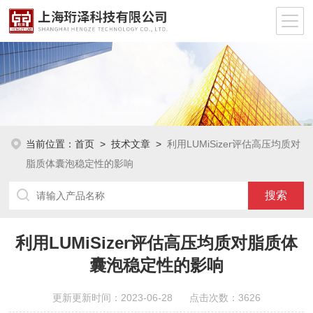
当前位置：
首页
>
技术文章
>
利用LUMiSizer评估高压均质对
脂质体囊泡稳定性的影响
利用LUMiSizer评估高压均质对脂质体
囊泡稳定性的影响
更新更新时间：2023-06-28 点击次数：3626