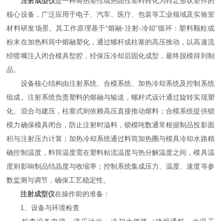
注射成型仪
是一种将热塑性或热固性塑料转化为特定形状塑件的
核心设备，广泛应用于电子、汽车、医疗、包装等工业领域及实验室
材料研发场景。其工作原理基于“熔融-注射-冷却”循环：塑料颗粒或
粉末在加热料筒中熔融塑化，通过螺杆或柱塞的高压推动，以高速流
经喷嘴注入闭合模具型腔，经保压冷却后固化成型，最终脱模得到制
品。
设备核心结构由注射系统、合模系统、加热冷却系统及控制系统
组成。注射系统负责塑料的熔融与输送，螺杆式设计通过旋转实现塑
化、混合与建压，柱塞式则依赖高压直接推动熔料；合模系统提供锁
模力确保模具闭合，防止注射时溢料，锁模吨数通常根据制品投影面
积与注射压力计算；加热冷却系统通过料筒加热圈与模具冷却水路精
确控制温度，料筒温度需在塑料粘流温度与热分解温度之间，模具温
度则影响制品结晶度与收缩率；控制系统集成压力、温度、速度等参
数监测与调节，确保工艺稳定性。
注射成型仪
在操作前的准备：
1、设备与环境检查