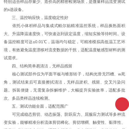
特别适合样品存量少、造价高的精密检测场景，是微量样品流变测试
的s选设备。
三、温控响应快，温度稳定性好
依托小体积样品与集成式帕尔贴精准温控系统，样品换热面积
大、升温降温速度快，可快速达到设定温度，缩短实验等待时间。设
备温控精度可达±0.01℃，温场均匀稳定，可精准模拟高低温工艺环
境，有效避免温度漂移对流变数据的干扰，适配温度敏感型材料的测
试需求。
四、结构简单易清洁，无样品残留
核心测试部件仅为平面平板与锥形转子，结构光滑无凹槽、w死
角，测试结束后可直接擦拭清洁，无样品淤积、残留、交叉污染问
题。拆装便捷，无需复杂拆解维护，大幅提升实验效率，适配多批
次、多品类样品连续检测。
五、测试功能全面，适配范围广
可完成稳态剪切、动态振荡、阶跃应力、屈服应力测试等多种流
变实验，能够精准分析流体剪切稀化、剪切增稠、触变性、黏弹性、