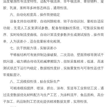
温度敏感性等流变特性。适配牛顿流体、非牛顿流体、膏状物料、凝
胶、乳液、浆料等多种形态样品，通用性强。
六、自动化程度高，操作简便稳定
设备支持自动调零、自动间隙校准、转子自动识别、量程自适应
功能，无需人工反复调试参数。配备智能触控系统，可预设实验程
序、实时绘制流变曲线、自动计算流变参数并生成测试报告，操作简
单、人为误差小，适合批量标准化检测。
七、抗干扰能力强，实验误差小
平锥板结构可有效抑制边缘破裂、二次流动、壁面滑移等测试干
扰问题，磁力耦合传动无机械摩擦阻力，扭矩采集精准，低速、高速
测试状态下运行均稳定，数据线性度好，实验重复性与可靠性远优于
常规黏度计。
八、工况模拟性强，贴合实际生产
可精准模拟搅拌、喷涂、挤出、涂布、泵送等工业剪切工况，通
过流变数据优化材料配方与生产工艺，为涂料流平、食品质构、高分
子加工、药品制剂工艺优化提供精准数据支撑，实用性强。