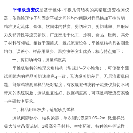
平锥板流变仪
是基于锥体-平板几何结构的高精度流变检测仪
器，依靠锥形转子与固定平板之间的均匀间隙对样品施加可控剪切，
精准测定流体、膏体、软固体的黏度、剪切应力、剪切速率、屈服应
力及黏弹性等流变参数，广泛应用于化工、涂料、食品、医药、高分
子材料等领域。相较于圆筒式、板式流变设备，平锥板结构具备测量
均匀、误差小、样品用量少、温控快等突出优势，核心特点如下：
一、剪切场均匀，测量精度高
平锥板独特的锥形夹角结构（常规1°–5°小锥角），可使整个测
试间隙内的样品剪切速率完q一致，无边缘剪切差异、无层流紊乱问
题。能够精准测量样品绝对黏度，有效规避传统转子流变仪剪切不均
带来的系统误差，测试重复性好、数据精度高，可满足精密流变实验
与科研检测要求。
二、样品用量极少，适配珍贵试样
测试间隙狭小、结构紧凑，单次测试仅需0.05–2mL微量样品，
极大节省昂贵试剂、z稀高分子材料、生物药液、特种涂料等试样，