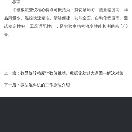
总结
平锥板流变仪核心特点可概括为：剪切场均匀、测量精度高、样
品用量少、温控快速精准、清洁便捷、功能全面、自动化程度高、测
试稳定性好、工况适配性广，是实验室精密流变性能检测的核心设
备。
上一篇：
数显旋转粘度计数值跳动、数据偏差过大诱因与解决对策
下一篇：
微型混料机的工作原理介绍