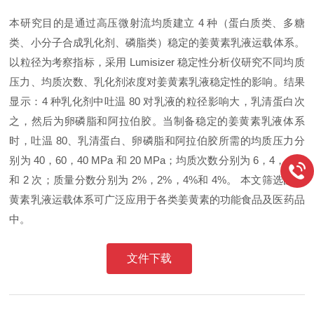
本研究目的是通过高压微射流均质建立
4
种
（
蛋白质类
、
多糖
类
、
小分子合成乳化剂
、
磷脂类
）
稳定的姜
黄素乳液运载体系
。
以粒径为考察指标
，
采用
Lumisizer
稳定性分析仪研究不同均质
压力
、
均质次数
、
乳化剂浓
度对姜黄素乳液稳定性的影响
。
结果
显示
：
4
种乳化剂中吐温
80
对乳液的粒径影响大
，
乳清蛋白次
之
，
然后为
卵磷脂和阿拉伯胶
。
当制备稳定的姜黄素乳液体系
时
，
吐温
80
、
乳清蛋白
、
卵磷脂和阿拉伯胶所需的均质压力分
别为
40
，
60
，
40 MPa
和
20 MPa
；
均质次数分别为
6
，
4
，
4
次
和
2
次
；
质量分数分别为
2%
，
2%
，
4%
和
4%
。
本文筛选
的姜
黄素乳液运载体系可广泛应用于各类姜黄素的功能食品及医药品
中
。
文件下载