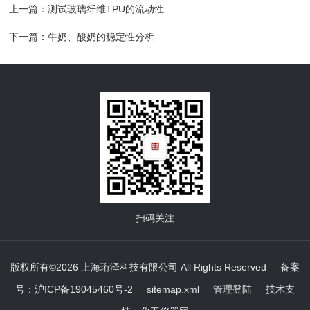
上一篇：
测试玻璃纤维TPU的流动性
下一篇：
牛奶、酸奶的稳定性分析
扫码关注
版权所有©2026 上海珩泽科技有限公司 All Rights Reserved
备案
号：沪ICP备19045460号-2
sitemap.xml
管理登陆
技术支