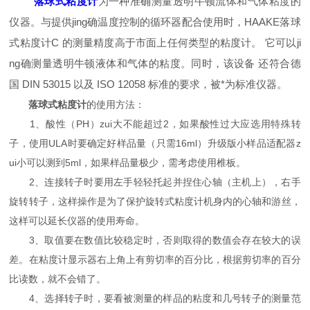
落球式粘度计
为一种准确测量透明牛顿流体和气体粘度的
仪器。与提供jing
确
温度控制的循环器配合使用时，HAAKE落球
式粘度计C 的测量精度高于市面上任何类型的粘度计。 它可以ji
ng
确
测量透明牛顿液体和气体的粘度。同时，该设备 还符合德
国 DIN 53015 以及 ISO 12058 标准的要求，被*为标准仪器。
落球式粘度计
的使用方法：
1、酸性（PH）
zui
大不能超过2，如果酸性过大应选用特殊转
子，使用ULA时要确定好样品量（只需16ml）升级版小样品适配器
z
ui
小可以测到5ml，如果样品量极少，需考虑使用椎板。
2、连接转子时要用左手轻轻托起并捏住心轴（主机上），右手
旋转转子，这样操作是为了保护旋转式粘度计机身内的心轴和游丝，
这样可以延长仪器的使用寿命。
3、取值要在数值比较稳定时，否则取得的数值会存在较大的误
差。在粘度计显示器右上角上有剪切率的百分比，根据剪切率的百分
比读数，就不会错了。
4、选择转子时，要看被测量的样品的粘度和几号转子的测量范