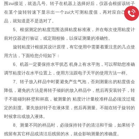
围
zui
接近，就选几号。转子在机器上选择好后，仪器会根据该转子
在某个旋转转速下显示出一个
zui
大可测粘度值，再对应自己的样
品，就知道是不是选对了。
5、根据测定的粘度范围选择粘度标准液，并在每次使用粘度计
前对仪器进行验证，或定期校验，以保证测量的准确性。
旋转粘度计根据其设计原理，有它使用中需要着重注意的几点使
用方法，下面给您介绍如下：
6、机器一定要保持水平状态 机身上有水平泡，可以帮助您准确
调节粘度计在水平位置上，使用方法跟电子天平的使用方法一样。
7、转子放入样品中时要避免产生气泡，否则测量出的粘度值会
降低，避免的方法是将转子倾斜的放入样品中，然后再安装转子，转
子不能碰到杯壁和杯底，被测量的 粘度计计量校准样品必须没过规
定的刻度。要先放好转子在液体里，然后再测量。不能在转子旋转的
时候拿出或放入液体。
8、测量不同的样品时，必须保持转子的清洁和干燥，如果转子
残留有其它样品或清洁后残留的水，就会影响测量的准确度。