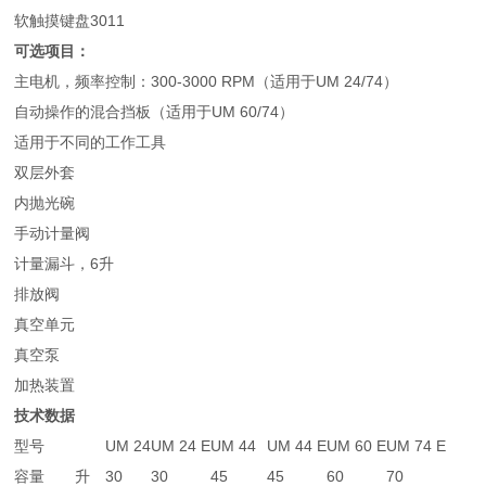
软触摸键盘3011
可选项目：
主电机，频率控制：300-3000 RPM（适用于UM 24/74）
自动操作的混合挡板（适用于UM 60/74）
适用于不同的工作工具
双层外套
内抛光碗
手动计量阀
计量漏斗，6升
排放阀
真空单元
真空泵
加热装置
技术数据
型号
UM 24
UM 24 E
UM 44
UM 44 E
UM 60 E
UM 74 E
容量
升
30
30
45
45
60
70