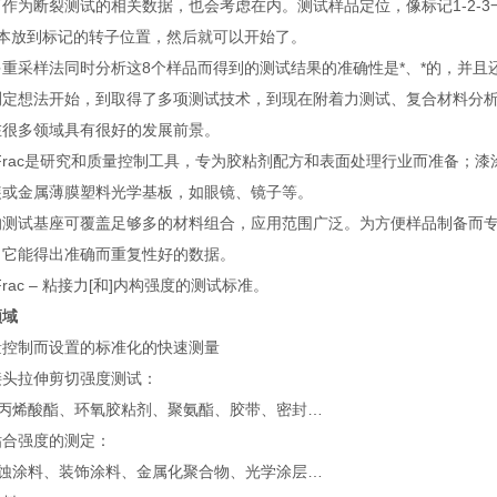
而作为断裂测试的相关数据，也会考虑在内。测试样品定位，像标记1-2-
样本放到标记的转子位置，然后就可以开始了。
多重采样法同时分析这8个样品而得到的测试结果的准确性是*、*的，并且
测定想法开始，到取得了多项测试技术，到现在附着力测试、复合材料分
在很多领域具有很好的发展前景。
iFrac是研究和质量控制工具，专为胶粘剂配方和表面处理行业而准备
装或金属薄膜塑料光学基板，如眼镜、镜子等。
的测试基座可覆盖足够多的材料组合，应用范围广泛。为方便样品制备而专
，它能得出准确而重复性好的数据。
iFrac – 粘接力[和]内构强度的测试标准。
领域
量控制而设置的标准化的快速测量
接头拉伸剪切强度测试：
基丙烯酸酯、环氧胶粘剂、聚氨酯、胶带、密封…
粘合强度的测定：
腐蚀涂料、装饰涂料、金属化聚合物、光学涂层…