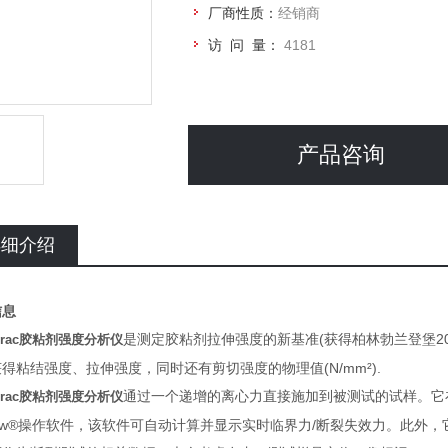
厂商性质：
经销商
访 问 量：
4181
产品咨询
详细介绍
信息
是测定胶粘剂拉伸强度的新基准(
获得柏林勃兰登堡20
iFrac胶粘剂强度分析仪
得粘结强度、拉伸强度，同时还有剪切强度的物理值(N/mm²).
通过一个递增的离心力直接施加到被测试的试样。它
iFrac胶粘剂强度分析仪
iew®操作软件，该软件可自动计算并显示实时临界力/断裂失效力。此外