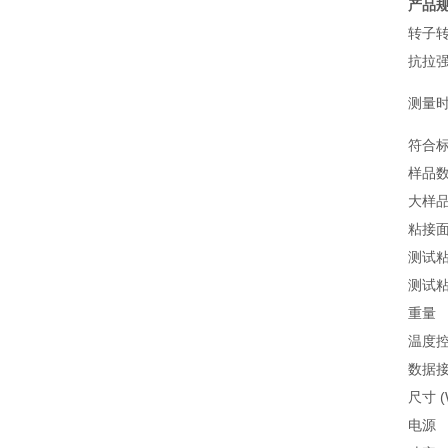
产品
转子转
抗拉
测量
符合
样品
大样
粘接
测试
测试
重量
温度
数据
尺寸 (
电源