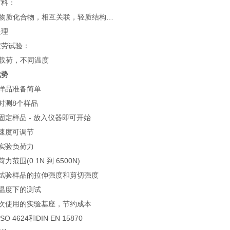
材料：
种物质化合物，相互关联，轻质结构…
处理
疲劳试验：
变载荷，不同温度
优势
测样品准备简单
同时测8个样品
需固定样品 - 放入仪器即可开始
试速度可调节
变实验负荷力
荷力范围(0.1N 到 6500N)
定试验样品的拉伸强度和剪切强度
种温度下的测试
多次使用的实验基座，节约成本
ISO 4624和DIN EN 15870