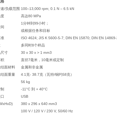
规格
速/负载范围
100–13,000 rpm; 0.1 N – 6.5 kN
强度
高达80 MPa
1分钟到99小时；
时间
或根据任务和目标
标准
ISO 4624; JIS K 5600-5-7; DIN EN 15870; DIN EN 14869-
数
多同时8个样品
品尺寸
30 x 30 x > 1 mm3
面积
直径7毫米，10毫米或定制
粘结面材料
金属和非金属
粘结面重量
4.1克- 38.7克（瓦特/铜约58克）
56 kg
控制
-11°C 到 + 40°C
接口
USB
WxHxD)
380 x 296 x 640 mm3
100 V / 120 V / 230 V, 50/60 Hz