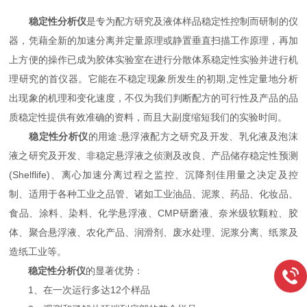
稳定性分析仪
是专为配方研究及液体样品稳定性控制而研制的仪
器，凭藉全新的加速分离并定量原理或静置垂直扫描工作原理，再加
上方便的操作已成为胶体实验室在进行分散体系稳定性实验并进行机
理研究的首仪器。它能在不稳定现象所发生的初期,定性定量地分析
出现象的机理和变化速度，不仅为我们判断配方的可行性及产品的品
质稳定性提供有效准确的资料，而且大副度缩短我们的实验时间。
稳定性分析仪
的用途:悬浮液配方之研究及开发、乳化液及泡沫
液之研究及开发、非稳定悬浮液之侦测及改良、产品储存稳定性预测
(Shelflife)、离心加速分离过程之监控、沉降剂佳用量之决定及控
制、适用于各种工业之品管、诸如工业油品、泥浆、药品、化妆品、
食品、涂料、染料、化学悬浮液、CMP研磨液、奈米级软颗粒、胶
体、聚合悬浮液、农化产品、润滑剂、废水处理、泥浆分离、纸浆及
造纸工业等。
稳定性分析仪
的显著优势：
1、在一次运行多达12个样品