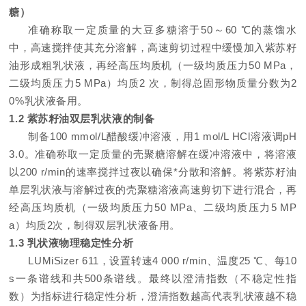
糖）
准确称取一定质量的大豆多糖溶于50～60
℃
的蒸馏水
中，高速搅拌使其充分溶解，高速剪切过程中缓慢加入紫苏籽
油形成粗乳状液，再经高压均质机（一级均质压力50 MPa，
二级均质压力5 MPa）均质2 次，制得总固形物质量分数为2
0%乳状液备用。
1.2 紫苏籽油双层乳状液的制备
制备100 mmol/L醋酸缓冲溶液，用1 mol/L HCl溶液调pH
3.0。准确称取一定质量的壳聚糖溶解在缓冲溶液中，将溶液
以200 r/min的速率搅拌过夜以确保*分散和溶解。将紫苏籽油
单层乳状液与溶解过夜的壳聚糖溶液高速剪切下进行混合，再
经高压均质机（一级均质压力50 MPa、二级均质压力5 MP
a）均质2次，制得双层乳状液备用。
1.3 乳状液物理稳定性分析
LUMiSizer 611，设置转速4 000 r/min、温度25
℃
、每10
s一条谱线和共500条谱线。最终以澄清指数（不稳定性指
数）为指标进行稳定性分析，澄清指数越高代表乳状液越不稳