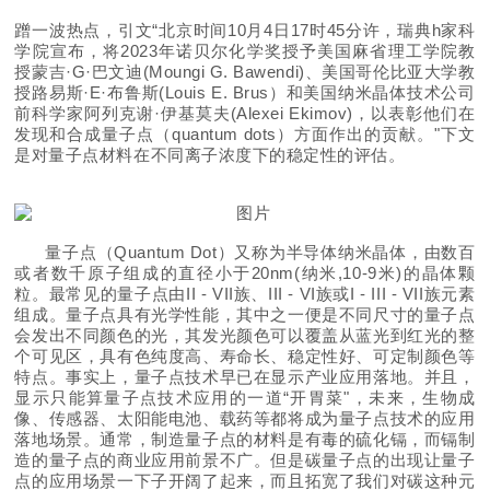
蹭一波热点，引文“北京时间10月4日17时45分许，瑞
典h家
科
学院宣布，将2023年诺贝尔化学奖授予美国麻省理工学院教
授蒙吉·G·巴文迪(Moungi G. Bawendi)、美国哥伦比亚大学教
授路易斯·E·布鲁斯(Louis E. Brus）和美国纳米晶体技术公司
前
科学家阿列克谢·伊基莫夫(Alexei Ekimov)，以表彰他们在
发现和合成量子
点（quantum dots）方面作出的贡献。"下文
是对量子点材料在不同离子浓度下的稳定性的评估。
量子点（Quantum Dot）又称为半导体纳米晶体，由数百
或者数千原子组成的直径小于20nm(纳米,10-9米)的晶体颗
粒。最常见的量子点由II - VII族、III - VI族或I - III - VII族元素
组成。量子点具有光学性能，其中之一便是不同尺寸的量子点
会发出不同颜色的光，其发光颜色可以覆盖从蓝光到红光的整
个可见区，具有色纯度高、寿命长、稳定性好、可定制颜色等
特点。事实上，量子点技术早已在显示产业应用落地。并且，
显示只能算量子点技术应用的一道“开胃菜"，未来，生物成
像、传感器、太阳能电池、载药等都将成为量子点技术的应用
落地场景。通常，制造量子点的材料是有毒的硫化镉，而镉制
造的量子点的商业应用前景不广。但是碳量子点的出现让量子
点的应用场景一下子开阔了起来，而且拓宽了我们对碳这种元