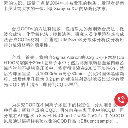
素的认识。碳量子点是2004年才被发现的物质，发现者是南
卡罗莱纳大学的一位叫做 Xiaoyou XU 的华裔化学家。
合成CQDs的方法有很多，包括常见的溶剂热合成法，微
波合成法，化学氧化法，模板法等。
研究人员
使用溶剂
热合成
法合成CQDs材料，并
通过LUMiSizer®分散体分析仪分析所
得分散液材料的稳定性。
合成：
首先，将购自Si
gma Aldri
ch的0.2g D-(+)-木糖(C5
H10O5)溶解于20mL去离子水中；
然后将溶液转移至聚四氟乙
烯内衬的不锈钢高压釜中。
将所得溶液在200℃下加热6h，然
后冷却至室温，以10000r/min离心30min，沉淀出固体黑碳颗
粒。
然后使用孔径为 0.2 μm 的标准注射器过滤器过滤含有荧
光 CQD 的上清液，即得到CQDs样品。
为探究CQD在不同离子浓度下的稳定性，分别准备以下4
种样品：新鲜合成的 CQD、再分散在去离子水中的CQD、再
分散在API盐水（8 wt% NaCl and 2 wt% CaCl2）中的CQD
以及通过层析柱实验收集的CQD样品（Effluent sample）。