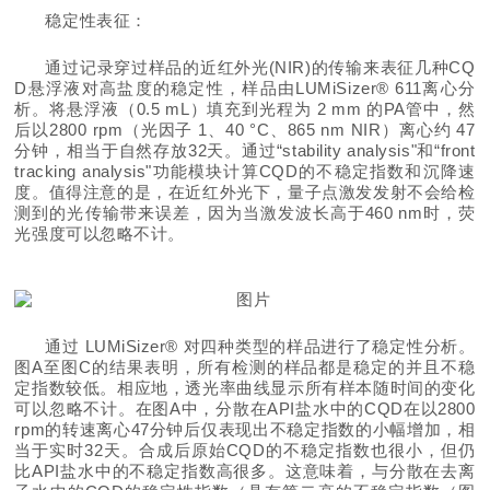
稳定性表征：
通过记录穿过样品的近红外光(NIR)的传输来表征几种CQ
D悬浮液对高盐度的稳定性，样品由LUMiSizer® 611离心分
析。将悬浮液（0.5 mL）填充到光程为 2 mm 的PA管中，然
后以2800 rpm（光因子 1、40 °C、865 nm NIR）离心约 47
分钟，相当于自然存放32天。通过“stability analysis"和“front
tracking analysis"功能模块计算CQD的不稳定指数和沉降速
度。值得注意的是，在近红外光下，量子点激发发射不会给检
测到的光传输带来误差，因为当激发波长高于460 nm时，荧
光强度可以忽略不计。
通过 LUMiSizer® 对四种类型的样品进行了稳定性分析。
图A至图C的结果表明，所有检测的样品都是稳定的并且不稳
定指数较低。相应地，透光率曲线显示所有样本随时间的变化
可以忽略不计。在图A中，分散在API盐水中的CQD在以2800
rpm的转速离心47分钟后仅表现出不稳定指数的小幅增加，相
当于实时32天。合成后原始CQD的不稳定指数也很小，但仍
比API盐水中的不稳定指数高很多。这意味着，与分散在去离