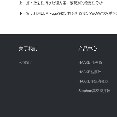
上一篇：
放射性污水处理方案 - 絮凝剂的稳定性分析
下一篇：
利用LUMiFuge®稳定性分析仪测定W/O/W型双重
关于我们
产品中心
公司简介
HAAKE 流变仪
HAAKE粘度计
HAAKE转矩流变仪
Stephan真空搅拌器
Fryma真空均质系统
MajorSciences通用仪