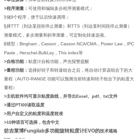
>程序测量：
可使用和编辑多步程序测量模式；
可存储
9个程序，便于以后快速调用；
可选择
TTT（到达某扭矩停止测量）和TTS（到达某时间段停止测量）
测量模式，多步测量和斜率测量，可定制化转速选项。
数据模型：
Bingham，Casson，Casson NCA/CMA，Power Law，IPC
Paste，Herschel-BulkLey，Thix index等
>自检功能：
粘度计自检功能，声光报警提醒
>量程功能：
选择好转子和转速组合之后，将自动计算该组合下的大
量程（
AUTO-RANGE 功能可以预测当前转速和转子组合下的粘度大
量程）
>主机软件均可显示粘度曲线，并导出Excel、pdf、txt文件
>通过PTI00读取温度
>用户自定义的粘度和温度校准
>10种语言可选择，包含中文
纺吉莱博Fungilab多功能旋转粘度计EVO
的
技术规格