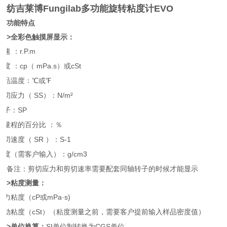
纺吉莱博Fungilab多功能旋转粘度计EVO
功能特点
>全彩色触摸屏显示：
转速
：
r.P.m
粘度
：
cp（ mPa.s）或cSt
样品温度：
℃或℉
剪切应力（
SS）：N/m²
转子：
SP
满量程的百分比
：％
剪切速度（
SR ）：S-1
密度（需客户输入）：
g/cm3
备注：剪切应力和剪切速率需要配套同轴转子的时候才能显示
>粘度测量：
动力粘度（
cP或mPa·s)
运动粘度（
cSt）（粘度测量之前，需要客户提前输入样品密度值）
>单位换算：
SI单位制转换为CGS单位