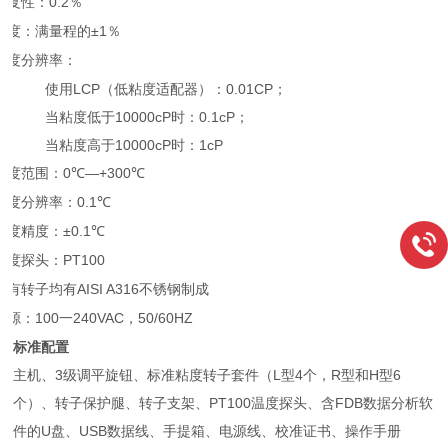
重复性：
0.2％
精度：满量程的
±1％
粘度分辨率：
使用LCP（低粘度适配器）：0.01CP；
当粘度低于10000cP时：0.1cP；
当粘度高于10000cP时：1cP
温度范围：
0℃—+300℃
温度分辨率：
0.1℃
温度精度：
±0.1℃
温度探头：
PT100
所有转子均有
AISI A316不锈钢制成
电源：
100一240VAC，50/60HZ
标准配置
主机、
3级调平旋钮、标准粘度转子套件（L型4个，R型和H型6
个）、转子保护腿、转子支架、PT100温度探头、含FDB数据分析软
件的U盘、USB数据线、手提箱、电源线、校准证书、操作手册