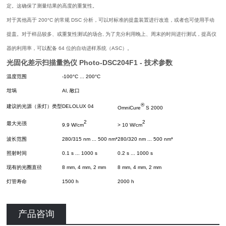
定。这确保了测量结果的高度的重复性。
对于其他高于 200°C 的常规 DSC 分析，可以对标准的提盖装置进行改造，或者也可使用手动
提盖。对于样品较多、或重复性测试的场合, 为了充分利用晚上、周末的时间进行测试，提高仪
器的利用率，可以配备 64 位的自动进样系统（ASC）。
光固化差示扫描量热仪
Photo-DSC204F1 - 技术参数
温度范围
-100°C ... 200°C
坩埚
Al, 敞口
®
建议的光源（汞灯）类型
DELOLUX 04
OmniCure
S 2000
2
2
最大光强
9.9 W/cm
> 10 W/cm
波长范围
280/315 nm ... 500 nm*
280/320 nm ... 500 nm*
照射时间
0.1 s ... 1000 s
0.2 s ... 1000 s
现有的光圈直径
8 mm, 4 mm, 2 mm
8 mm, 4 mm, 2 mm
灯管寿命
1500 h
2000 h
产品咨询