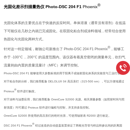
®
光固化差示扫描量热仪
Photo-DSC 204 F1
Phoenix
光固化体系的主要优点在于快速的反应时间。单体溶液（通常没有溶剂）在低温
下可能仅在几秒之内就已完成固化。在双固化粘合剂或涂料领域，经常结合使用
热固化与光固化两种方式。
®
针对这一特定领域，耐驰公司新推出了 Photo-DSC 204 F1 Phoenix
，能够工
作于 -100°C ... 200°C 的温度范围内。该仪器有着真空密闭的测量单元，吹扫气
流量则由内置的质量流量计（MFC）来调节控制。
Photo-DSC 204 F1 能够使用大多数标准的用于阳离子或辐射固化体系的实验室与工业灯管。
对于粘合剂的分析，我们推荐配备 DELOLUX 04 高压汞灯（315-500 nm），可以方便地通过
®
Proteus
软件进行触发。
对于涂料与油墨应用，我们推荐配备 OmniCure S2000 光源。相关测量参数（如照射时间与照
射强度）均可通过 Proteus 软件进行编程与控制，并支持多段控制。
OmniCure S2000 所使用的高压汞灯的绝对光强，可使用辐射表 R2000 进行标定。
®
DSC 204 F1 Phoenix
经过改造的自动提盖装置保证了两根光导管与样品和参比间的距离固