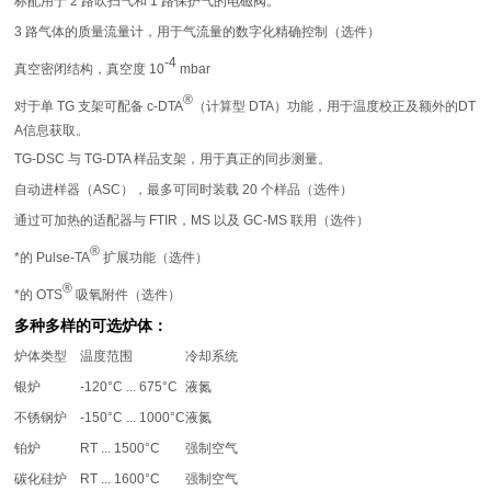
标配用于 2 路吹扫气和 1 路保护气的电磁阀。
3 路气体的质量流量计，用于气流量的数字化精确控制（选件）
-4
真空密闭结构，真空度 10
mbar
®
对于单 TG 支架可配备 c-DTA
（计算型 DTA）功能，用于温度校正及额外的DT
A信息获取。
TG-DSC 与 TG-DTA 样品支架，用于真正的同步测量。
自动进样器（ASC），最多可同时装载 20 个样品（选件）
通过可加热的适配器与 FTIR，MS 以及 GC-MS 联用（选件）
®
*的 Pulse-TA
扩展功能（选件）
®
*的 OTS
吸氧附件（选件）
多种多样的可选炉体：
炉体类型
温度范围
冷却系统
银炉
-120°C ... 675°C
液氮
不锈钢炉
-150°C ... 1000°C
液氮
铂炉
RT ... 1500°C
强制空气
碳化硅炉
RT ... 1600°C
强制空气