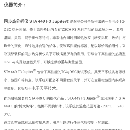
仪器简介：
同步热分析仪 STA 449 F3 Jupiter®
是耐驰公司全新推出的一台同步 TG-
DSC 热分析仪。作为高性价比的 NETZSCH F3 系列产品的新成员之一， 具有
坚固、灵活、易于操作等特点，非常适合同时测试热效应（转变温度、热焓）与
质量的变化。通过选择合适的炉体，安装高性能传感器、配以最恰当的附件，采
取顶部装样的同步热分析仪几乎可以满足所有的应用。它综合了高性能的热流型
DSC 与高灵敏度级天平，可以提供称重与测量范围。
®
STA 449 F3 Jupiter
包含了高性能的TG与DSC测试系统。其天平系统具有漂移
小、范围广等特点。该系统可配备不同量程的天平，并可在全量程范围内实现高
电子天平技术。
灵敏度。这归功于
®
作为耐驰盛名的 STA 449 C 的换代产品，STA 449 F3 Jupiter
充分继承了 STA
449 C 的“博大胸怀”，根据不同的炉体，该系统的温度范围可达 -150°C … 240
0°C。
通过真空系统和流量控制系统，用户可以进行任意气氛控制下的测试。