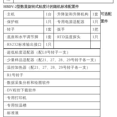
HBDV-2型数显旋转式粘度计
的随机标准配置件
可选配
·主机
1台
·升降架和升降机构
1套
置件
·保护框
1只
·专用电源适配器
1只
·转子
1套
·扳手
1把
·底座和水平调节脚
1套
·RTD温度探头
1只
·RS232标准输出接口
1只
·超低粘度适配器（配L0号转子一支）
·少量样品适配器（配21、27、28、29号转子各一支）
·
温控加热器（配
21、27、28、29号转子各一支）
·
R1号转子
·数据采集分析和绘图软件
·
DV程控下载软件
·专用打印机
·专用恒温槽
·标准液