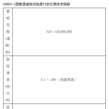
HBDV-2型数显旋转式粘度计
的主要技术指标
量
程
范
围
320～320,000,000
(
毫
帕
·
秒
)
旋
转
速
度
0.1 ～ 200 （无级变速）
(
转
/
分
钟
)
转