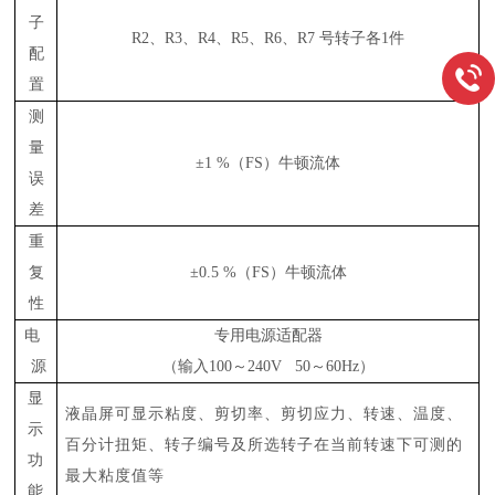
子
R2、R3、R4、R5、R6、R7
号转子各
1件
配
置
测
量
±1 %（FS）牛顿流体
误
差
重
复
±0.5 %（FS）牛顿流体
性
电
专用电源适配器
源
（输入
100～240V 50～60Hz）
显
液晶屏可显示粘度、剪切率、剪切应力、转速、温度、
示
百分计扭矩、转子编号及所选转子在当前转速下可测的
功
最大粘度值等
能