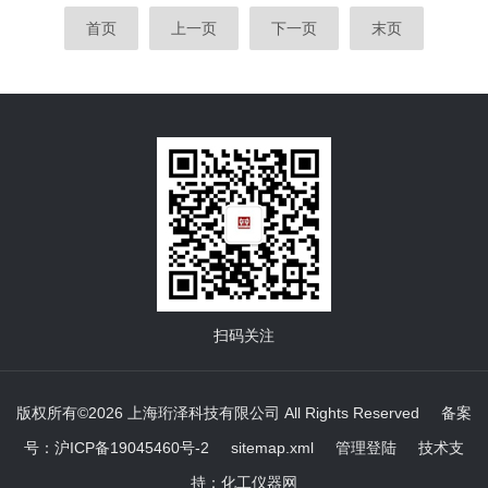
进电机驱动浸泡在待测液中的转子以恒速旋转。由于转子受到
首页
上一页
下一页
末页
的粘性阻力与流体的粘度成正比，因此可以通过测量转子受到
的阻力来推算出流体的粘度值。数显式粘度计则通过可变电容
等传感器将这一阻力转化为电信号，并在液晶显示屏上直接显
示出粘度数值。与传统机械式粘度计相比，数显式粘度...
扫码关注
版权所有©2026 上海珩泽科技有限公司 All Rights Reserved
备案
号：沪ICP备19045460号-2
sitemap.xml
管理登陆
技术支
持：
化工仪器网