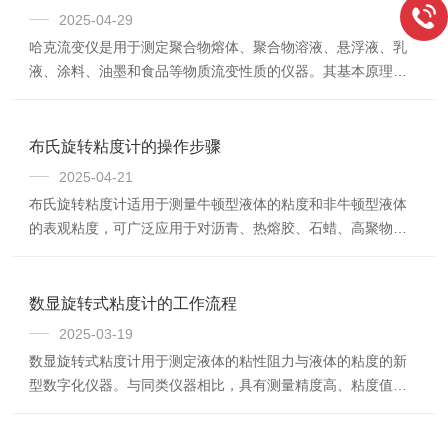
用使得搅拌棒可以旋转，并且电热加热座可以控制搅拌棒所在
2025-04-29
位置的温度，实现同时加热和搅拌的效果。应用领域：1、在化
哈克流变仪是用于测定聚合物熔体、聚合物溶液、悬浮液、乳
学实验中，加热磁力搅拌器常用于溶液的制备、反应过程中的
液、涂料、油墨和食品等物质流变性质的仪器。其基本原理可
混合、催化剂的悬浮等。通过精确调节搅拌速度和温...
以归结为牛顿黏度定律。根据牛顿黏度定律，物质的应变速率
与所受剪切力成正比，比例系数即为黏度。流变仪利用旋转或
振动的方式施加剪切力，再测量物质的应变速率，从而计算出
布氏旋转粘度计的操作步骤
物质的黏度。流变仪主要由悬挂系统、驱动系统、控制系统和
2025-04-21
测量系统组成。悬挂系统用于悬挂待测物质，驱动系统通过旋
布氏旋转粘度计适用于测量牛顿型液体的粘度和非牛顿型液体
转或振动的方式施加剪切力，控制系统用于控制剪切力的大小
的表观粘度，可广泛应用于对沥青、热熔胶、石蜡、高聚物等
和频率，测量系统用于测量物质的应变速率。哈克流变...
各种流体粘度的测量。布氏旋转粘度计由电机驱动，通过变速
带动转子在液体中作恒速旋转。当转子在液体中旋转时，液体
会产生作用在转子上的粘性力矩，这个力矩由传感器检测出
数显旋转式粘度计的工作流程
来，经过计算机处理后，可以得出被测液体的粘度。操作步
2025-03-19
骤：1.选择转子：根据待测样品的粘度范围选择合适的转子。2.
数显旋转式粘度计用于测定液体的粘性阻力与液体的粘度的新
校正零点：在电动机空载旋转情况下，轻轻旋入调零螺丝，使
型数字化仪器。与同类仪器相比，具有测量精度高、粘度值显
指针指在0点。测试时应在空载下反复三次校正零点...
示稳定、易读、操作简便、抗干扰性能好等优点。数显旋转式
粘度计的工作原理基于转子在待测液体中的旋转。仪器通过步