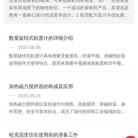
流变仪在胶粘剂领域，可表征胶粘剂在研发、生产、质控和复
杂应用场景下的物性特征。一个成功的胶粘剂产品，其背后必
然有一套精心设计的流变学设计。1.指导配方设计与优化胶粘
剂的流变性能直接由其配方决定，流变学为配方科学家提供了
量化的“语言”和“地图...
数显旋转式粘度计的详细介绍
2025-06-05
数显旋转式粘度计具有测量灵敏度高，转速平稳、准确性好及
使用操作方便等特点，是用来测量牛顿液体的粘度和非牛顿液
体的表观粘度的理想仪器。数显旋转式粘度计由转子、电机、
传感器、显示器等组成。转子在液体中旋转时，流体对转子产
生的阻力会使连接在转轴上的游丝变形扭曲，当阻力与游丝的
加热磁力搅拌器的构成及应用
扭力达到平衡时，显示器将显示稳定数值。优势：1、测量准
2025-05-21
确：通过PC接口用标准硅油对仪器满量程、各挡线性度进行计
加热磁力搅拌器以其快速均匀加热、高效搅拌、准确控温、操
量校正，确保高灵敏度、高精度和高重复性。2、功能多：屏幕
作简便、安全可靠等特点，成为了现代科研和工业领域的实验
直接显示粘度、转速、百分计扭矩、转子编号、被...
室和工业设备。加热磁力搅拌器主要由磁力子、磁力搅拌棒和
电热加热座三部分组成。在使用时，将磁力搅拌棒放入反应容
器中，底部的磁子则与电热加热座连接产生磁力，通过磁力作
哈克流变仪在使用前的准备工作