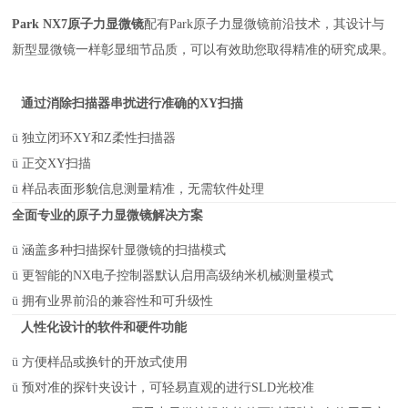
Park NX7原子力显微镜
配有Park原子力显微镜前沿技术，其设计与
新型显微镜一样彰显细节品质，可以有效助您取得精准的研究成果。
通过消除扫描器串扰进行准确的
XY扫描
ü
独立闭环
XY和Z柔性扫描器
ü
正交
XY扫描
ü
样品表面形貌信息测量精准，无需软件处理
全面专业的原子力显微镜解决方案
ü
涵盖多种扫描探针显微镜的扫描模式
ü
更智能的
NX电子控制器默认启用高级纳米机械测量模式
ü
拥有业界前沿的兼容性和可升级性
人性化设计的软件和硬件功能
ü
方便样品或换针的开放式使用
ü
预对准的探针夹设计，可轻易直观的进行
SLD光校准