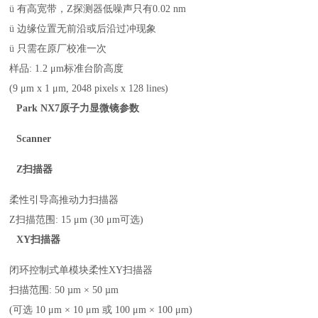
ü
有高宽带，
Z探测器低噪声只有0.02 nm
ü
边缘位置无前沿或后沿过冲现象
ü
只需在原厂校准一次
样品
: 1.2 μm标准台阶高度
(9 μm x 1 μm, 2048 pixels x 128 lines)
Park NX7原子力显微镜
参数
Scanner
Z扫描器
柔性引导高推动力扫描器
Z扫描范围:
15 μm (30 μm可选)
XY扫描器
闭环控制式单模块柔性
XY扫描器
扫描范围
:
50 µm × 50 µm
(可选 10 μm × 10 μm 或 100 μm × 100 μm)